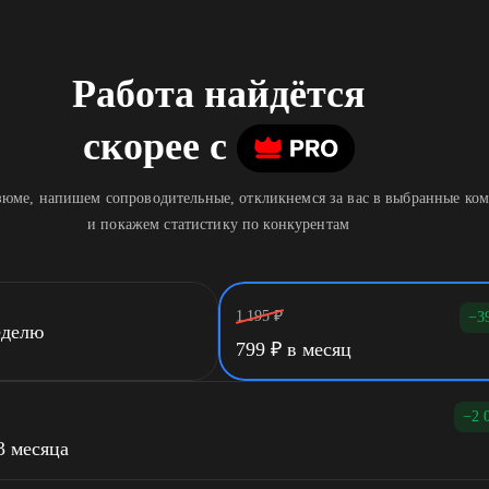
Работа найдётся
скорее
c
юме, напишем сопроводительные, откликнемся за вас в выбранные ко
и покажем статистику по конкурентам
1 195
₽
−3
еделю
799
₽
в месяц
−2 
3 месяца