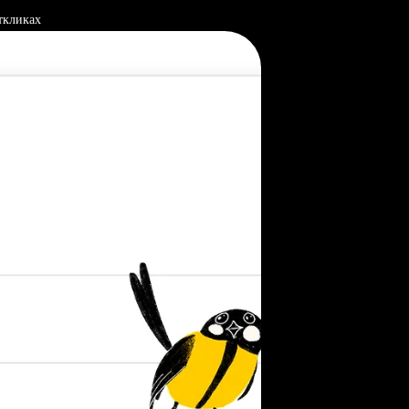
ткликах