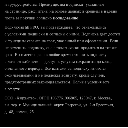
тратите много времени на поиск и вручную поднимаете
и трудоустройства. Преимущества подписки, указанные
резюме
на странице, рассчитаны на основе данных в среднем в неделю
после её покупки согласно
хотите сравнить себя с конкурентами и оценить шансы
исследованию
Подключая hh PRO, вы подтверждаете, что ознакомились
с условиями подписки и согласны с ними. Подписка даёт доступ
к функциям сервиса на срок, указанный при оформлении. Если
не отменить подписку, она автоматически продлится на тот же
срок. Вы имеете право в любое время отменить подписку
в личном кабинете — доступ к услугам сохранится до конца
оплаченного периода. Все платежи за подписку являются
окончательными и не подлежат возврату, кроме случаев,
предусмотренных законодательством. Полные условия есть
в оферте
ООО «Хэдхантер», ОГРН 1067761906805, 125047, г. Москва,
вн. тер. г. Муниципальный округ Тверской, ул. 2-я Брестская,
д. 48, помещ. 25