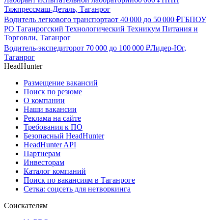
Тяжпрессмаш-Деталь, Таганрог
Водитель легкового транспорта
от
40 000
до
50 000
₽
ГБПОУ
РО Таганрогский Технологический Техникум Питания и
Торговли, Таганрог
Водитель-экспедитор
от
70 000
до
100 000
₽
Лидер-Юг,
Таганрог
HeadHunter
Размещение вакансий
Поиск по резюме
О компании
Наши вакансии
Реклама на сайте
Требования к ПО
Безопасный HeadHunter
HeadHunter API
Партнерам
Инвесторам
Каталог компаний
Поиск по вакансиям в Таганроге
Сетка: соцсеть для нетворкинга
Соискателям