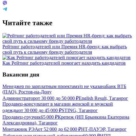
Читайте также
Рейтинг работодателей или Премия HR-бренд: как выбрать
свой путь к сильному бренду работодателя
Как Рейтинг работодателей помогает находить кандидатов
Вакансии дня
Менеджер по зарплатным проектам
з/п не указана
Банк ВТБ
(ПАО), Ростов-на-Дону
Администратор
от
30 000
до
50 000
₽
English Result, Таганрог
Продавец-консультант в магазин женской и мужской
одежды
от
30 000
до
45 000
₽
STING, Таганрог
Продавец-грузчик
65 000
₽
Крепеж (ИП Брынкина Екатерина
Александровна), Таганрог
Монтажник РЭА
от
52 000
до
62 000
₽
НТ-ПАУЭР, Таганрог
Лаборант испытательной лаборатории
60 000
₽
НПП