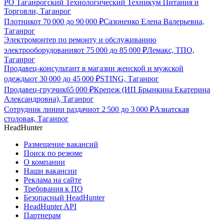
РО Таганрогский Технологический Техникум Питания и
Торговли, Таганрог
Плотник
от
70 000
до
90 000
₽
Сазоненко Елена Валерьевна,
Таганрог
Электромонтер по ремонту и обслуживанию
электрооборудования
от
75 000
до
85 000
₽
Лемакс, ТПО,
Таганрог
Продавец-консультант в магазин женской и мужской
одежды
от
30 000
до
45 000
₽
STING, Таганрог
Продавец-грузчик
65 000
₽
Крепеж (ИП Брынкина Екатерина
Александровна), Таганрог
Сотрудник линии раздачи
от
2 500
до
3 000
₽
Азиатская
столовая, Таганрог
HeadHunter
Размещение вакансий
Поиск по резюме
О компании
Наши вакансии
Реклама на сайте
Требования к ПО
Безопасный HeadHunter
HeadHunter API
Партнерам