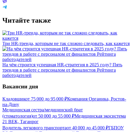
Читайте также
Три HR-тренда, которым не так сложно следовать, как кажется
На чём строится успешная HR-стратегия в 2025 году? Пять
трендов в работе с персоналом от финалистов Рейтинга
работодателей
Вакансии дня
Кладовщик
от
75 000
до
95 000
₽
Компания Органика, Ростов-
на-Дону
Медицинская сестра/медицинский брат
(стоматология)
от
50 000
до
55 000
₽
Медицинская экосистема
21 ВЕК, Таганрог
Водитель легкового транспорта
от
40 000
до
45 000
₽
ГБПОУ