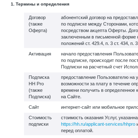
1. Термины и определения
Договор
абонентский договор на предоставл
(также
по подписке между Сторонами, кот
Оферта)
посредством акцепта Оферты. Дого
заключенным в письменной форме 
положений ст. 429.4, п. 3 ст. 434, п. 
Активация
начало предоставления Пользовате
по подписке, происходит после пос
Подписки на расчетный счет Испол
Подписка
предоставление Пользователю на у
HH Pro
возможности за плату в течение о
(также
времени получить в определенное 
Подписка)
на Сайте.
Сайт
интернет-сайт или мобильное прило
Стоимость
стоимость оказания Услуг, указанна
подписки
https://hh.ru/applicant-services/hhpro
и
перед оплатой.