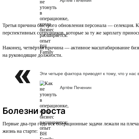
Артём Печенин
Третья причина быстрого обновления персонала — селекция. К
перспективных сотрудников, которые за ту же зарплату принося
Наконец, четвёртая причина — активное масштабирование бизн
на руководящие должности.
Эти четыре фактора приводят к тому, что у нас
Артём Печенин
Болезни роста
Первые два-три года все операционные задачи лежали на плечах
жизнь на старте: