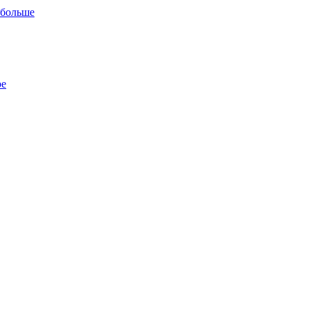
 больше
ре