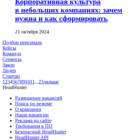
Корпоративная культура
в небольших компаниях: зачем
нужна и как сформировать
21 октября 2024
Подбор персонала
Кейсы
Команда
Сервисы
Закон
Лидер
Стартап
1
2
3
4
5
6
7
8
9
10
11
...
23
дальше
HeadHunter
Размещение вакансий
Поиск по резюме
О компании
Наши вакансии
Реклама на сайте
Требования к ПО
Безопасный HeadHunter
HeadHunter API