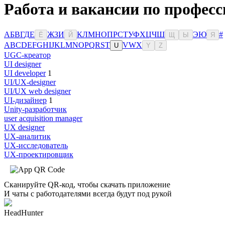
Работа и вакансии по професс
А
Б
В
Г
Д
Е
Ж
З
И
К
Л
М
Н
О
П
Р
С
Т
У
Ф
Х
Ц
Ч
Ш
Э
Ю
#
Ё
Й
Щ
Ы
Я
A
B
C
D
E
F
G
H
I
J
K
L
M
N
O
P
Q
R
S
T
V
W
X
U
Y
Z
UGC-креатор
UI designer
UI developer
1
UI/UX-designer
UI/UX web designer
UI-дизайнер
1
Unity-разработчик
user acquisition manager
UX designer
UX-аналитик
UX-исследователь
UX-проектировщик
Сканируйте QR-код, чтобы скачать приложение
И чаты с работодателями всегда будут под рукой
HeadHunter