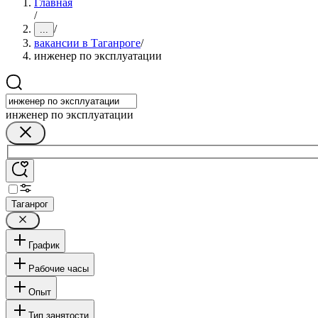
Главная
/
/
...
вакансии в Таганроге
/
инженер по эксплуатации
инженер по эксплуатации
Таганрог
График
Рабочие часы
Опыт
Тип занятости