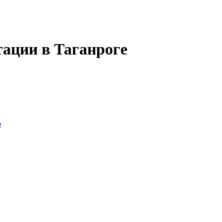
тации в Таганроге
ю