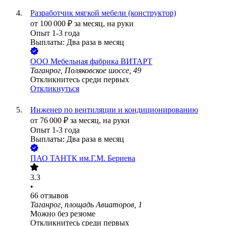
Разработчик мягкой мебели (конструктор)
от
100 000
₽
за месяц,
на руки
Опыт 1-3 года
Выплаты: Два раза в месяц
ООО
Мебельная фабрика ВИТАРТ
Таганрог, Поляковское шоссе, 49
Откликнитесь среди первых
Откликнуться
Инженер по вентиляции и кондиционированию
от
76 000
₽
за месяц,
на руки
Опыт 1-3 года
Выплаты: Два раза в месяц
ПАО
ТАНТК им.Г.М. Бериева
3.3
•
66
отзывов
Таганрог, площадь Авиаторов, 1
Можно без резюме
Откликнитесь среди первых