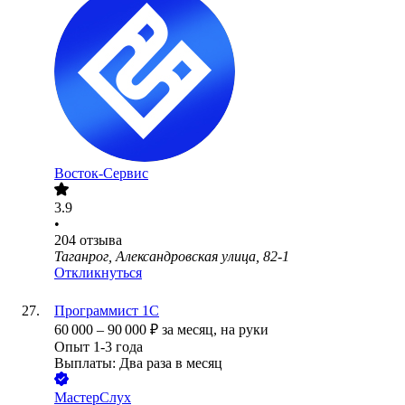
Восток-Сервис
3.9
•
204
отзыва
Таганрог, Александровская улица, 82-1
Откликнуться
Программист 1С
60 000
–
90 000
₽
за месяц,
на руки
Опыт 1-3 года
Выплаты: Два раза в месяц
МастерСлух