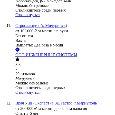
Новосибирск, р-н Центральный
Можно без резюме
Откликнитесь среди первых
Откликнуться
Стропальщик (г. Мичуринск)
от
103 000
₽
за месяц,
на руки
Без опыта
Вахта
Выплаты: Два раза в месяц
ООО
ИНЖЕНЕРНЫЕ СИСТЕМЫ
3.8
•
20
отзывов
Мичуринск
Можно без резюме
Откликнитесь среди первых
Откликнуться
Врач УЗД (Эксперт) в 3Д Гастро, г.Мариуполь
от
200 000
₽
за месяц,
до вычета налогов
Опыт 3-6 лет