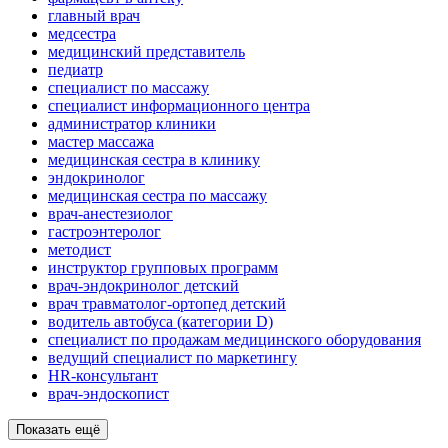
главный врач
медсестра
медицинский представитель
педиатр
специалист по массажу
специалист информационного центра
администратор клиники
мастер массажа
медицинская сестра в клинику
эндокринолог
медицинская сестра по массажу
врач-анестезиолог
гастроэнтеролог
методист
инструктор групповых программ
врач-эндокринолог детский
врач травматолог-ортопед детский
водитель автобуса (категории D)
специалист по продажам медицинского оборудования
ведущий специалист по маркетингу
HR-консультант
врач-эндоскопист
Показать ещё