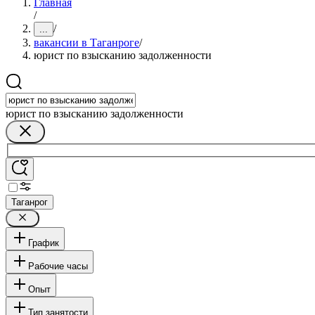
Главная
/
/
...
вакансии в Таганроге
/
юрист по взысканию задолженности
юрист по взысканию задолженности
Таганрог
График
Рабочие часы
Опыт
Тип занятости