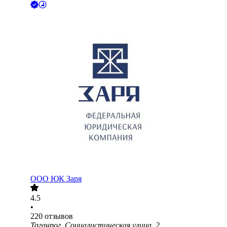
ООО
ЮК Заря
4.5
•
220
отзывов
Таганрог, Социалистическая улица, 2