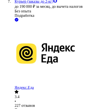
Курьер (заказы до 2-кг)
до
190 000
₽
за месяц,
до вычета налогов
Без опыта
Подработка
Яндекс.Еда
3.4
•
227
отзывов