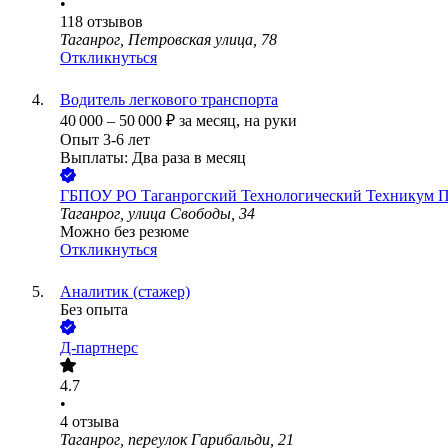
•
118
отзывов
Таганрог, Петровская улица, 78
Откликнуться
Водитель легкового транспорта
40 000
–
50 000
₽
за месяц,
на руки
Опыт 3-6 лет
Выплаты: Два раза в месяц
ГБПОУ РО Таганрогский Технологический Техникум П
Таганрог, улица Свободы, 34
Можно без резюме
Откликнуться
Аналитик (стажер)
Без опыта
Д-партнерс
4.7
•
4
отзыва
Таганрог, переулок Гарибальди, 21