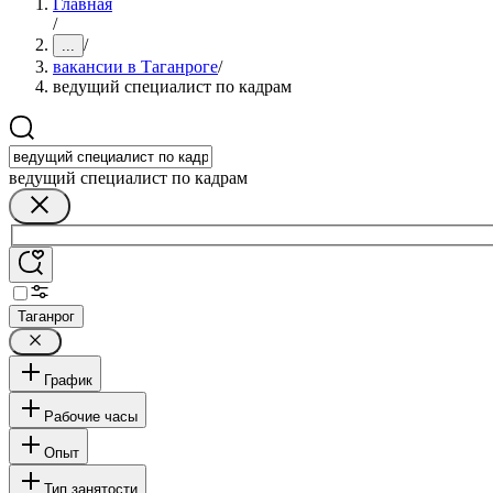
Главная
/
/
...
вакансии в Таганроге
/
ведущий специалист по кадрам
ведущий специалист по кадрам
Таганрог
График
Рабочие часы
Опыт
Тип занятости